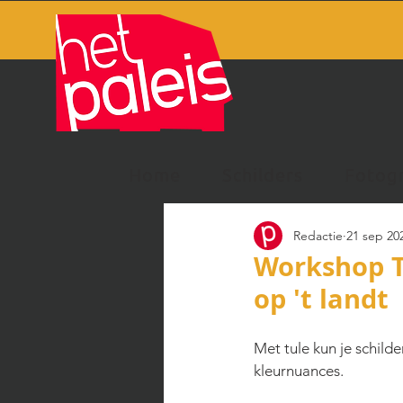
Home
Schilders
Fotog
Redactie
21 sep 20
Workshop Tu
op 't landt
Met tule kun je schild
kleurnuances.