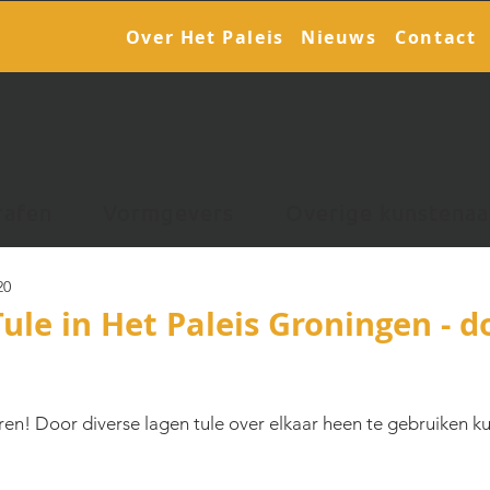
Over Het Paleis
Nieuws
Contact
rafen
Vormgevers
Overige kunstenaa
20
le in Het Paleis Groningen - do
eren! Door diverse lagen tule over elkaar heen te gebruiken ku