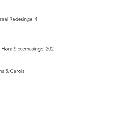
draal Radesingel 4
, Hora Siccemasingel 202
ns & Carols   