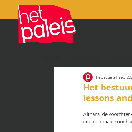
Home
Schilders
Fotog
Redactie
21 sep 20
Het bestuur
lessons and
Althans, de voorzitter
internationaal koor hu