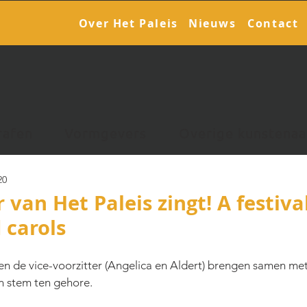
Over Het Paleis
Nieuws
Contact
rafen
Vormgevers
Overige kunstenaa
20
 van Het Paleis zingt! A festiva
 carols
 en de vice-voorzitter (Angelica en Aldert) brengen samen me
n stem ten gehore. 