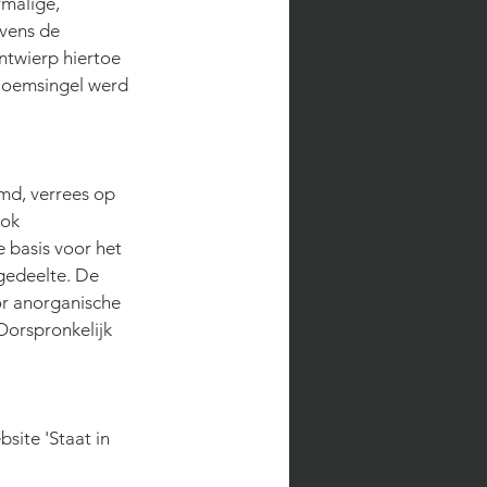
malige, 
vens de 
ntwierp hiertoe 
loemsingel werd 
md, verrees op 
ok 
basis voor het 
gedeelte. De 
r anorganische 
orspronkelijk 
site 'Staat in 