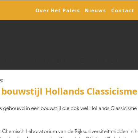
Over Het Paleis
Nieuws
Contact
rafen
Vormgevers
Overige kunstenaa
20
- bouwstijl Hollands Classicisme
 is gebouwd in een bouwstijl die ook wel Hollands Classicisme
t Chemisch Laboratorium van de Rijksuniversiteit midden in h