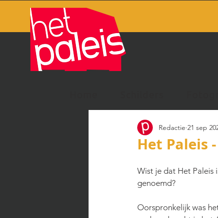
Home
Schilders
Fotog
Redactie
21 sep 20
Het Paleis 
Wist je dat Het Paleis
genoemd?
Oorspronkelijk was he