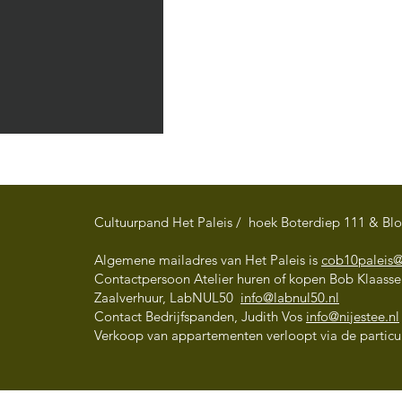
Cultuurpand Het Paleis / hoek Boterdiep 111 & Bl
Algemene mailadres van Het Paleis is
cob10paleis
Contactpersoon Atelier huren of kopen Bob Klaass
Art Market' A Celebration
Zaalverhuur, LabNUL50
info@labnul50.nl
of Diversity' in The Social
Contact Bedrijfspanden, Judith Vos
info@nijestee.nl
Verkoop van appartementen verloopt via de particul
Hub Groningen - 13 juni
t/m 17 juli 2026