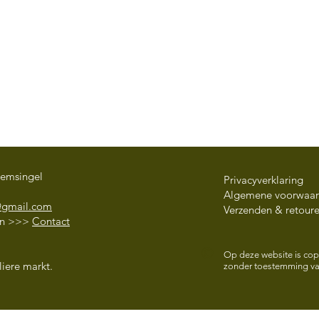
oemsingel
Privacyverklaring
Algemene voorwaa
@gmail.com
Verzenden & retour
en
>>>
Contact
3 June – 14 August 2026
OFF
©
OUTDOOR TRAINING Qi
Paul
Op deze website is copy
iere markt.
zonder toestemming van
Gong and Shaolin Kung Fu
Mei 
in the Noorderplantsoen
with Berber Geerts