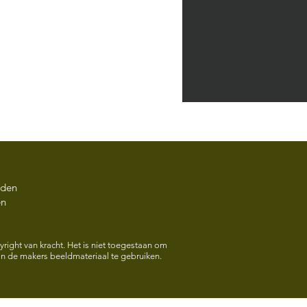
rden
en
HOOK Opening Expo
 van Dijk Vrijdag 22
right van kracht. Het is niet toegestaan om
 de makers beeldmateriaal te gebruiken.
2026 17.00 uur