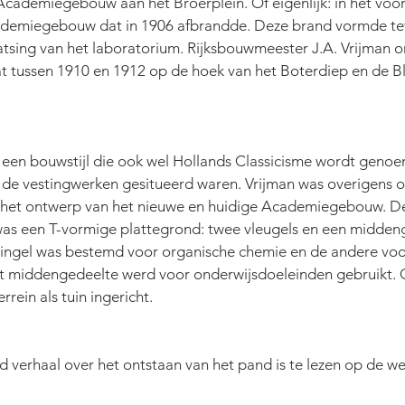
Academiegebouw aan het Broerplein. Of eigenlijk: in het voor
cademiegebouw dat in 1906 afbrandde. Deze brand vormde te
atsing van het laboratorium. Rijksbouwmeester J.A. Vrijman o
t tussen 1910 en 1912 op de hoek van het Boterdiep en de B
een bouwstijl die ook wel Hollands Classicisme wordt genoe
 de vestingwerken gesitueerd waren. Vrijman was overigens o
 het ontwerp van het nieuwe en huidige Academiegebouw. De 
as een T-vormige plattegrond: twee vleugels en een midden
ingel was bestemd voor organische chemie en de andere voo
et middengedeelte werd voor onderwijsdoeleinden gebruikt. O
rrein als tuin ingericht. 
d verhaal over het ontstaan van het pand is te lezen op de web