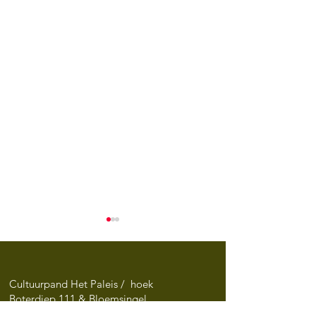
Cultuurpand Het Paleis / hoek
Boterdiep 111 & Bloemsingel