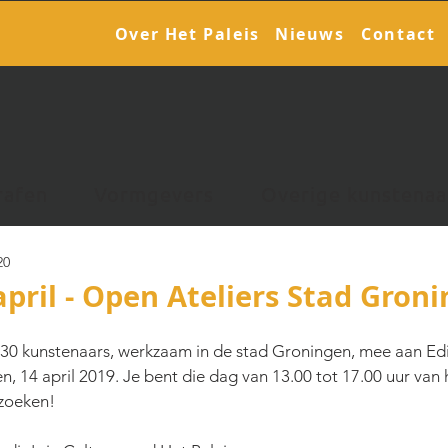
Over Het Paleis
Nieuws
Contact
rafen
Vormgevers
Overige kunstenaa
20
pril - Open Ateliers Stad Gron
 30 kunstenaars, werkzaam in de stad Groningen, mee aan Edi
n, 14 april 2019. Je bent die dag van 13.00 tot 17.00 uur van
ezoeken!