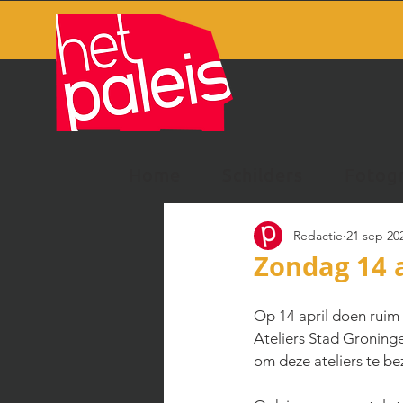
Home
Schilders
Fotog
Redactie
21 sep 20
Zondag 14 a
Op 14 april doen ruim
Ateliers Stad Groninge
om deze ateliers te b