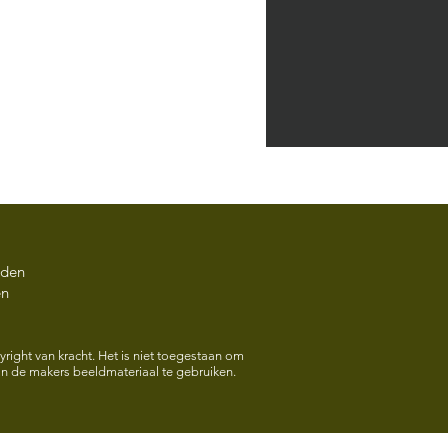
rden
en
HOOK Opening Expo
 van Dijk Vrijdag 22
right van kracht. Het is niet toegestaan om
 de makers beeldmateriaal te gebruiken.
2026 17.00 uur