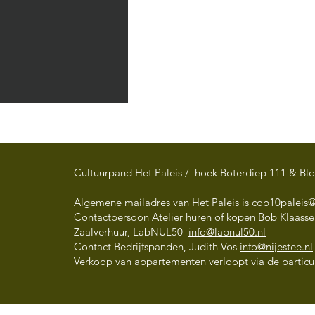
Cultuurpand Het Paleis / hoek Boterdiep 111 & Bl
Algemene mailadres van Het Paleis is
cob10paleis
Contactpersoon Atelier huren of kopen Bob Klaass
Art Market' A Celebration
Zaalverhuur, LabNUL50
info@labnul50.nl
of Diversity' in The Social
Contact Bedrijfspanden, Judith Vos
info@nijestee.nl
Verkoop van appartementen verloopt via de particul
Hub Groningen - 13 juni
t/m 17 juli 2026