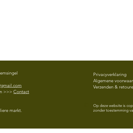
oemsingel
Privacyverklaring
Algemene voorwaa
@gmail.com
Verzenden & retour
en
>>>
Contact
3 June – 14 August 2026
OFF
©
OUTDOOR TRAINING Qi
Paul
Op deze website is copy
iere markt.
zonder toestemming van
Gong and Shaolin Kung Fu
Mei 
in the Noorderplantsoen
with Berber Geerts