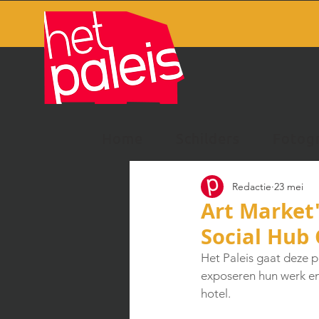
Home
Schilders
Fotog
Redactie
23 mei
Art Market'
Social Hub 
Het Paleis gaat deze 
exposeren hun werk en
hotel. 