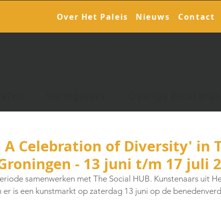
Over Het Paleis
Nieuws
Contact
rafen
Vormgevers
Overige kunstenaa
 A Celebration of Diversity' in 
Groningen - 13 juni t/m 17 juli 
periode samenwerken met The Social HUB. Kunstenaars uit Het
 er is een kunstmarkt op zaterdag 13 juni op de benedenverdi