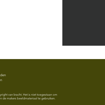
rden
en
sitie Ode aan het
spark 100-jarig
right van kracht. Het is niet toegestaan om
 de makers beeldmateriaal te gebruiken.
aan Meet & Greet de