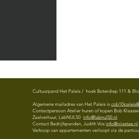
Cultuurpand Het Paleis / hoek Boterdiep 111 & Bl
Algemene mailadres van Het Paleis is
cob10paleis
Contactpersoon Atelier huren of kopen Bob Klaass
3 June – 14 August 2026
Zaalverhuur, LabNUL50
info@labnul50.nl
OUTDOOR TRAINING Qi
Contact Bedrijfspanden, Judith Vos
info@nijestee.nl
Verkoop van appartementen verloopt via de particul
Gong and Shaolin Kung Fu