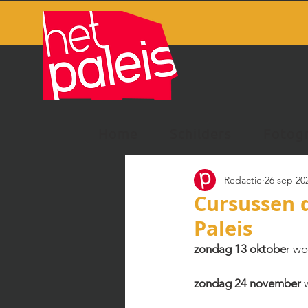
Home
Schilders
Fotog
Redactie
26 sep 20
Cursussen d
Paleis
zondag 13 oktobe
r wo
zondag 24 november 