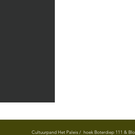
Cultuurpand Het Paleis / hoek Boterdiep 111 & Bl