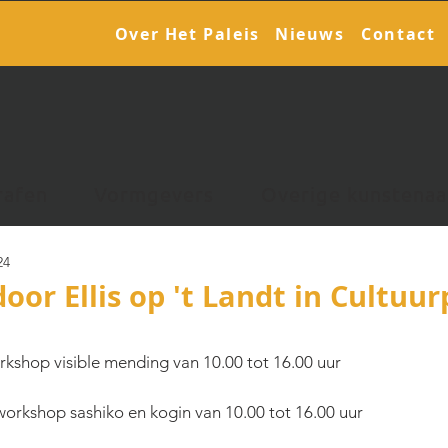
Over Het Paleis
Nieuws
Contact
rafen
Vormgevers
Overige kunstenaa
24
oor Ellis op 't Landt in Cultuu
rkshop visible mending van 10.00 tot 16.00 uur
workshop sashiko en kogin van 10.00 tot 16.00 uur