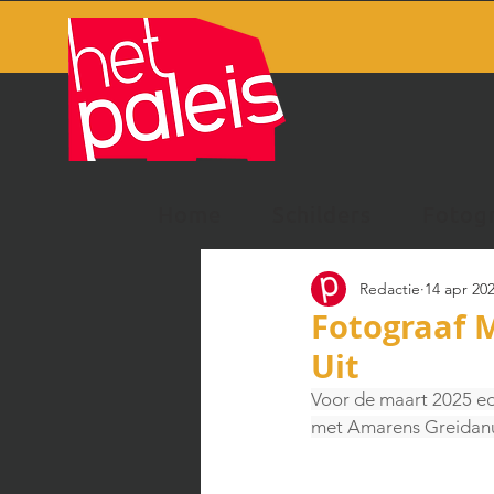
Home
Schilders
Fotog
Redactie
14 apr 20
Fotograaf M
Uit
Voor de maart 2025 edi
met Amarens Greidan