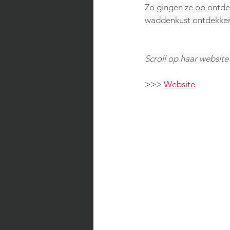
Zo gingen ze op ontde
waddenkust ontdekken
Scroll op haar website
>>> 
Website