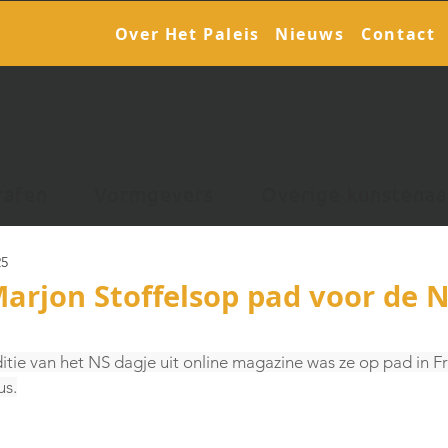
Over Het Paleis
Nieuws
Contact
rafen
Vormgevers
Overige kunstenaa
25
arjon Stoffelsop pad voor de 
tie van het NS dagje uit online magazine was ze op pad in F
us.