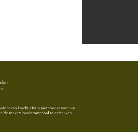
rden
en
HOOK Opening Expo
 van Dijk Vrijdag 22
right van kracht. Het is niet toegestaan om
 de makers beeldmateriaal te gebruiken.
2026 17.00 uur