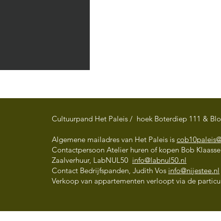
Cultuurpand Het Paleis / hoek Boterdiep 111 & Bl
Algemene mailadres van Het Paleis is
cob10paleis
Contactpersoon Atelier huren of kopen Bob Klaass
Art Market' A Celebration
Zaalverhuur, LabNUL50
info@labnul50.nl
of Diversity' in The Social
Contact Bedrijfspanden, Judith Vos
info@nijestee.nl
Verkoop van appartementen verloopt via de particul
Hub Groningen - 13 juni
t/m 17 juli 2026