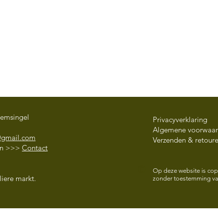
oemsingel
Privacyverklaring
Algemene voorwaa
@gmail.com
Verzenden & retour
en
>>>
Contact
3 June – 14 August 2026
OFF
©
OUTDOOR TRAINING Qi
Paul
Op deze website is copy
iere markt.
zonder toestemming van
Gong and Shaolin Kung Fu
Mei 
in the Noorderplantsoen
with Berber Geerts