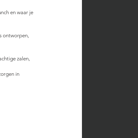
unch en waar je 
s ontworpen, 
chtige zalen, 
zorgen in 