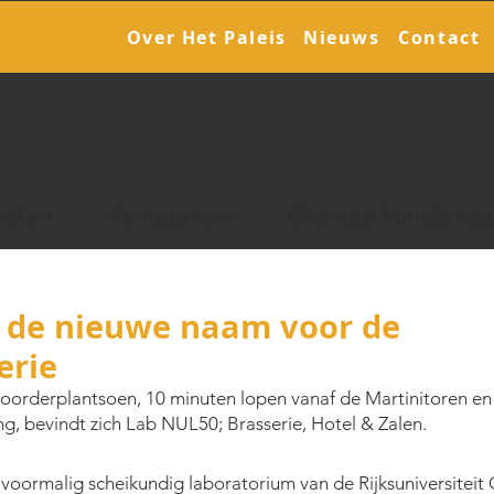
Over Het Paleis
Nieuws
Contact
rafen
Vormgevers
Overige kunstenaa
1
 de nieuwe naam voor de
erie
oorderplantsoen, 10 minuten lopen vanaf de Martinitoren en 
ng, bevindt zich Lab NUL50; Brasserie, Hotel & Zalen.
 voormalig scheikundig laboratorium van de Rijksuniversitei