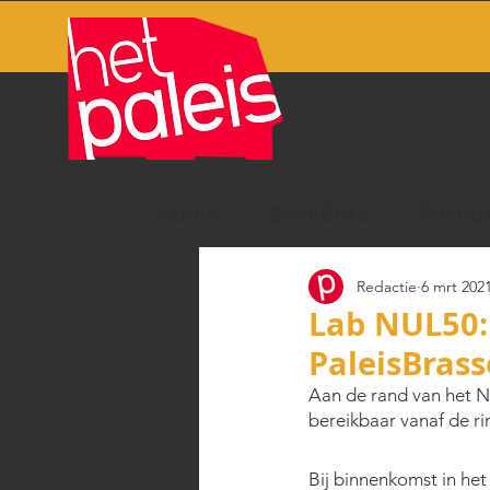
Home
Schilders
Fotog
Redactie
6 mrt 202
Lab NUL50:
PaleisBrass
Aan de rand van het N
bereikbaar vanaf de ri
Bij binnenkomst in het